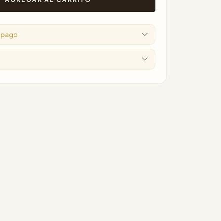
e pago
o