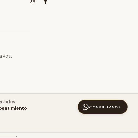
a vos.
ervados.
CONSULTANOS
epentimiento