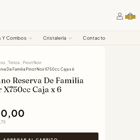
0
s Y Combos
Cristalería
Contacto
nos
Tintos
Pinot Noir
.
.
va De Familia Pinot Noir X750cc Caja x 6
ano Reserva De Familia
r X750cc Caja x 6
00,00
,75