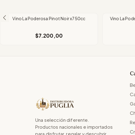
Vino La Poderosa Pinot Noir x750cc
Vino La Pod
$7.200,00
C
Be
Ca
Ga
Ch
Una selección diferente.
Re
Productos nacionales e importados
Cr
para disfrutar, regalar y descubrir.