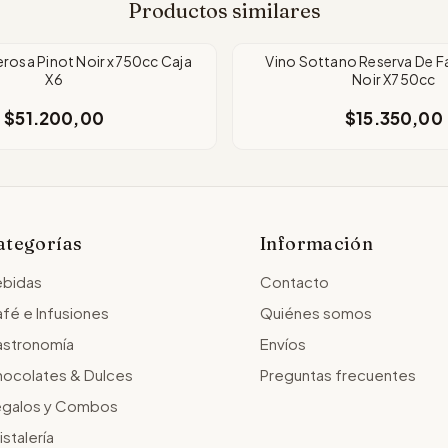
Productos similares
erosa Pinot Noir x750cc Caja
Vino Sottano Reserva De Fa
X6
Noir X750cc
$51.200,00
$15.350,00
ategorías
Información
bidas
Contacto
fé e Infusiones
Quiénes somos
stronomía
Envíos
ocolates & Dulces
Preguntas frecuentes
galos y Combos
istalería