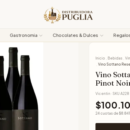
Gastronomia
Chocolates & Dulces
Regalo
Inicio
Bebidas
Vi
.
.
Vino Sottano Reser
.
Vino Sott
Pinot Noi
Vicentin
·
SKU
A228
$100.1
24
cuotas de
$8.841