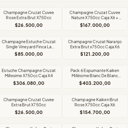
Champagne Cruzat Cuvee
Champagne Cruzat Cuvee
Rose Extra Brut X750cc
Nature X750cc Caja X6 +
Regalo
$26.500,00
$167.000,00
Champagne Estuche Cruzat
Champagne Cruzat Naranjo
Single Vineyard Finca La
Extra Brut x750cc Caja X6
Dama x750 X2
$85.000,00
$121.200,00
Estuche Champagne Cruzat
Pack 6 Espumante Kaiken
Millesime X750cc Caja X4
Millésime Blanc De Blanc
x750cc
$306.080,00
$403.200,00
Champagne Cruzat Cuvee
Champagne Kaiken Brut
Extra Brut X750cc
Rose X750cc Caja X6
$26.500,00
$154.700,00