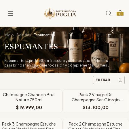
0
Inicio
Bebidas
Espumantes
.
.
ESPUMANTES
Espumantes que brindan frescura y sofisticación, ideales
para brindar en cualquier ocasión y complementar tu mesa
gourmet.
FILTRAR
Champagne Chandon Brut
Pack 2 Vinagre De
Nature 750ml
Champagne San Giorgio
70ml Vidrio
$19.999,00
$13.100,00
Pack 3 Champagne Estuche
Pack 2 Champagne Estuche
Cruzat Single Vineyard Finca
Cruzat Single Vineyard Finca