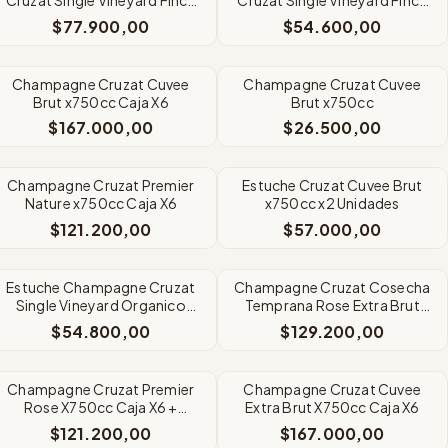
Las Peña Malbec x750
Las Peña Malbec x750
$77.900,00
$54.600,00
Champagne Cruzat Cuvee
Champagne Cruzat Cuvee
Brut x750cc Caja X6
Brut x750cc
$167.000,00
$26.500,00
Champagne Cruzat Premier
Estuche Cruzat Cuvee Brut
Nature x750cc Caja X6
x750cc x2 Unidades
$121.200,00
$57.000,00
Estuche Champagne Cruzat
Champagne Cruzat Cosecha
Single Vineyard Organico
Temprana Rose Extra Brut
x750cc x2
X750cc Caja X6
$54.800,00
$129.200,00
Champagne Cruzat Premier
Champagne Cruzat Cuvee
Rose X750cc Caja X6 +
Extra Brut X750cc Caja X6
Regalo
$121.200,00
$167.000,00