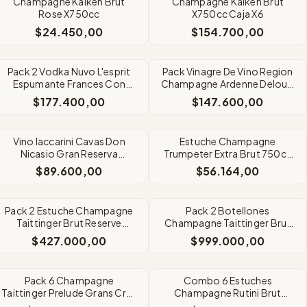
Champagne Kaiken Brut
Champagne Kaiken Brut
Rose X750cc
X750cc Caja X6
$24.450,00
$154.700,00
Pack 2 Vodka Nuvo L'esprit
Pack Vinagre De Vino Region
Espumante Frances Con
Champagne Ardenne Delouis
Vodka 700ml
France 2 X5000
$177.400,00
$147.600,00
Vino Iaccarini Cavas Don
Estuche Champagne
Nicasio Gran Reserva
Trumpeter Extra Brut 750cc
Bonarda x750cc Caja X6
X2 Unidades
$89.600,00
$56.164,00
Pack 2 Estuche Champagne
Pack 2 Botellones
Taittinger Brut Reserve
Champagne Taittinger Brut
X750cc Frances
Reserve Magnum X1500
$427.000,00
$999.000,00
Frances
Pack 6 Champagne
Combo 6 Estuches
Taittinger Prelude Grans Crus
Champagne Rutini Brut
x750cc Frances
Nature X750cc