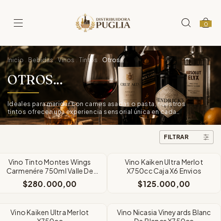
0
Inicio
Bebidas
Vinos
Tintos
Otros...
.
.
.
.
OTROS...
Ideales para maridar con carnes asadas o pasta, nuestros
tintos ofrecen una experiencia sensorial única en cada
copa.
FILTRAR
Vino Tinto Montes Wings
Vino Kaiken Ultra Merlot
Carmenére 750ml Valle De
X750cc Caja X6 Envios
Colchagua
$280.000,00
$125.000,00
Vino Kaiken Ultra Merlot
Vino Nicasia Vineyards Blanc
X750cc
De Blancs X750cc