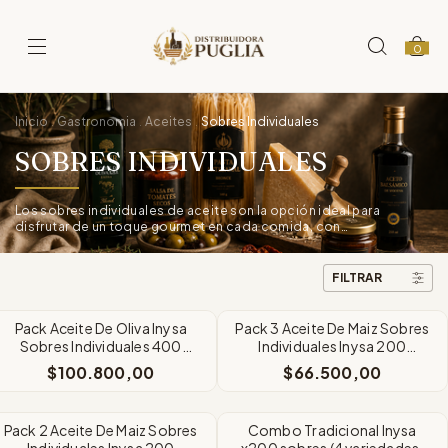
0
Inicio
Gastronomia
Aceites
Sobres Individuales
.
.
.
SOBRES INDIVIDUALES
Los sobres individuales de aceite son la opción ideal para
disfrutar de un toque gourmet en cada comida, con
comodidad y frescura.
FILTRAR
Pack Aceite De Oliva Inysa
Pack 3 Aceite De Maiz Sobres
Sobres Individuales 400
Individuales Inysa 200
Pouchs x8cc
Pouchs x8cc C/U
$100.800,00
$66.500,00
Pack 2 Aceite De Maiz Sobres
Combo Tradicional Inysa
Individuales Inysa 200
x200 sobres (4 variedades)