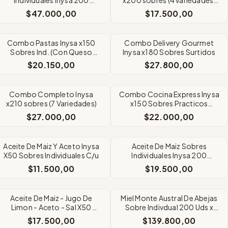
Pouchs x8cc C/U
Individuales
$47.000,00
$17.500,00
Combo Pastas Inysa x150
Combo Delivery Gourmet
Sobres Ind. (Con Queso
Inysa x180 Sobres Surtidos
Rallado)
$20.150,00
$27.800,00
Combo Completo Inysa
Combo Cocina Express Inysa
x210 sobres (7 Variedades)
x150 Sobres Practicos
Individuales
$27.000,00
$22.000,00
Aceite De Maiz Y Aceto Inysa
Aceite De Maiz Sobres
X50 Sobres Individuales C/u
Individuales Inysa 200
Pouchs x8cc
$11.500,00
$19.500,00
Aceite De Maiz - Jugo De
Miel Monte Austral De Abejas
Limon - Aceto - Sal X50
Sobre Indivdual 200 Uds x
Sobres Indiduales
20Grms
$17.500,00
$139.800,00