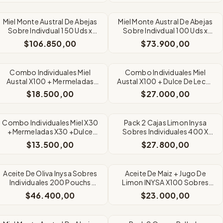
Miel Monte Austral De Abejas
Miel Monte Austral De Abejas
Sobre Indivdual 150 Uds x
Sobre Indivdual 100 Uds x
20Grms
20Grms
$106.850,00
$73.900,00
Combo Individuales Miel
Combo Individuales Miel
Austal X100 + Mermeladas
Austal X100 + Dulce De Leche
X100
X100
$18.500,00
$27.000,00
Combo Individuales Miel X30
Pack 2 Cajas Limon Inysa
+Mermeladas X30 +Dulce
Sobres Individuales 400 X
Leche x30
8Grms
$13.500,00
$27.800,00
Aceite De Oliva Inysa Sobres
Aceite De Maiz + Jugo De
Individuales 200 Pouchs
Limon INYSA X100 Sobres
x8cc
Individuales C/u
$46.400,00
$23.000,00