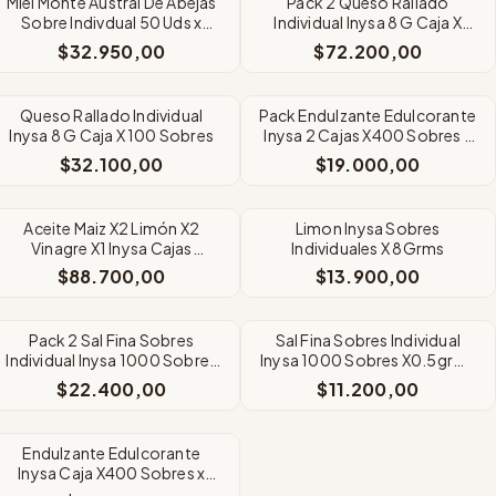
Miel Monte Austral De Abejas
Pack 2 Queso Rallado
Sobre Indivdual 50 Uds x
Individual Inysa 8 G Caja X
20Grms
100 Sobres
$32.950,00
$72.200,00
SIN STOCK
Queso Rallado Individual
Pack Endulzante Edulcorante
Inysa 8 G Caja X 100 Sobres
Inysa 2 Cajas X400 Sobres x
0,8Grms
$32.100,00
$19.000,00
SIN STOCK
SIN STOCK
Aceite Maiz X2 Limón X2
Limon Inysa Sobres
Vinagre X1 Inysa Cajas
Individuales X 8Grms
Individuales
$88.700,00
$13.900,00
SIN STOCK
SIN STOCK
Pack 2 Sal Fina Sobres
Sal Fina Sobres Individual
Individual Inysa 1000 Sobres
Inysa 1000 Sobres X0.5grms
X0.5grms Inysa
Inysa
$22.400,00
$11.200,00
SIN STOCK
Endulzante Edulcorante
Inysa Caja X400 Sobres x
0,8Grms