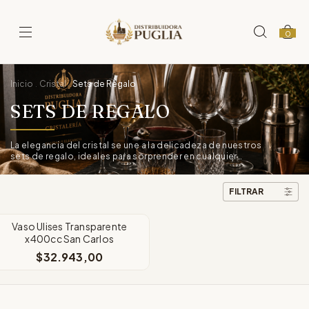
0
Inicio
Cristal
Sets de Regalo
.
.
SETS DE REGALO
La elegancia del cristal se une a la delicadeza de nuestros
sets de regalo, ideales para sorprender en cualquier
ocasión.
FILTRAR
Vaso Ulises Transparente
x400cc San Carlos
$32.943,00