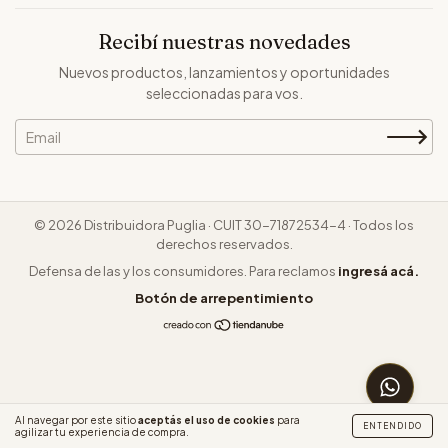
Recibí nuestras novedades
Nuevos productos, lanzamientos y oportunidades
seleccionadas para vos.
© 2026 Distribuidora Puglia · CUIT 30-71872534-4 · Todos los
derechos reservados.
Defensa de las y los consumidores. Para reclamos
ingresá acá.
Botón de arrepentimiento
CONSUL
Al navegar por este sitio
aceptás el uso de cookies
para
ENTENDIDO
agilizar tu experiencia de compra.