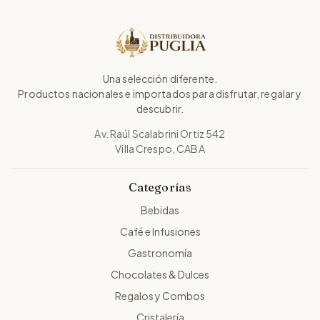
Una selección diferente.
Productos nacionales e importados para disfrutar, regalar y
descubrir.
Av. Raúl Scalabrini Ortiz 542
Villa Crespo, CABA
Categorías
Bebidas
Café e Infusiones
Gastronomía
Chocolates & Dulces
Regalos y Combos
Cristalería