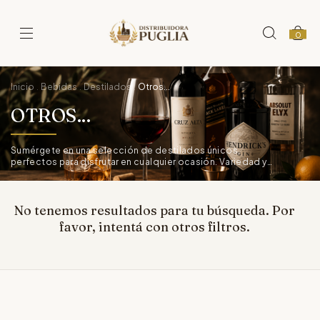
0
Inicio
Bebidas
Destilados
Otros...
.
.
.
OTROS...
Sumérgete en una selección de destilados únicos,
perfectos para disfrutar en cualquier ocasión. Variedad y
calidad en cada sorbo.
No tenemos resultados para tu búsqueda. Por
favor, intentá con otros filtros.