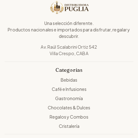
Una selección diferente.
Productos nacionales e importados para disfrutar, regalar y
descubrir.
Av. Raúl Scalabrini Ortiz 542
Villa Crespo, CABA
Categorías
Bebidas
Café e Infusiones
Gastronomía
Chocolates & Dulces
Regalos y Combos
Cristalería