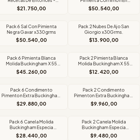
Origen Argentina
Frasco Sin Tacc x330g
$21.750,00
$50.540,00
Pack 6 Sal Con Pimienta
Pack 2 Nubes De Ajo San
Negra Gavar x330grms
Giorgio x30Grms.
$50.540,00
$13.900,00
Pack 6 Pimienta Blanca
Pack 2 Pimienta Blanca
Molida Buckingham X 55
Molida Buckingham X 55
Grms
Grms
$45.260,00
$12.420,00
Pack 6 Condimento
Pack 2 Condimento
Pimenton Extra Buckingham
Pimenton Extra Buckingham
x95grms
x95grms
$29.880,00
$9.960,00
Pack 6 Canela Molida
Pack 2 Canela Molida
Buckingham Especia
Buckingham Especia
Premium Frasco x45g
Premium Frasco x45g
$28.440,00
$9.480,00