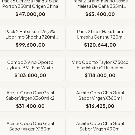
Pack 6 Cerveza Tsingtao Ipa
Pack 2 Grandmas Molasses
Porron 330ml Origen China
Meleza De Caña 355ml
Origen USA
$47.000,00
$63.400,00
Pack 2 Hatsukuru 25,3%
Pack 2 Licor Hakutsuru
Licor Imo Shochu 720ml
Umeshu Genshu 720ml
Origen Japon
Origen Japon
$99.600,00
$120.644,00
Combo 3 Vino Oporto
Vino Oporto Taylor X750cc
Taylors LBV - Fine White -
Fine White x2 Unidades
Ruby X750cc
$183.800,00
$118.800,00
Aceite Coco Chia Graal
Aceite Coco Chia Graal
Sabor Virgen X360ml x2
Sabor Virgen X360ml
$31.400,00
$16.425,00
Aceite Coco Chia Graal
Aceite Coco Chia Graal
Sabor Virgen X180ml
Sabor Virgen X 90ml