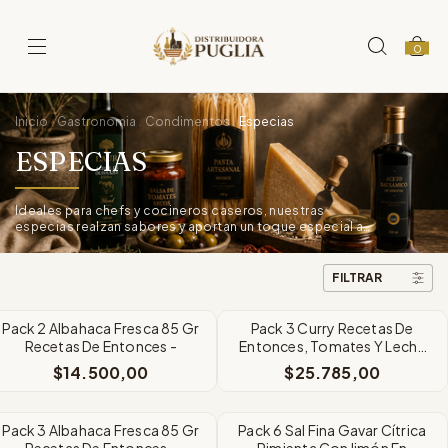
0
Inicio
Gastronomia
Condimentos
Especias
.
.
.
ESPECIAS
Ideales para chefs y cocineros caseros, nuestras
especias realzan sabores y aportan un toque especial a
cada receta.
FILTRAR
Pack 2 Albahaca Fresca 85 Gr
Pack 3 Curry Recetas De
Recetas De Entonces -
Entonces, Tomates Y Leche
De Coco X 160 Gr
$14.500,00
$25.785,00
Pack 3 Albahaca Fresca 85 Gr
Pack 6 Sal Fina Gavar Cítrica
Recetas De Entonces -
Pimienta Con limón En