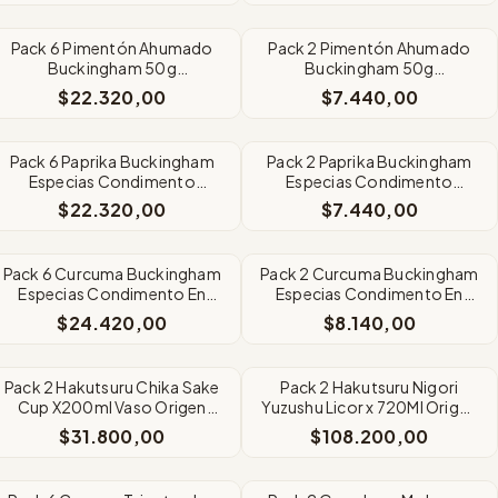
Pack 6 Pimentón Ahumado
Pack 2 Pimentón Ahumado
Buckingham 50g
Buckingham 50g
Condimento Dulce Intenso
Condimento Dulce Intenso
$22.320,00
$7.440,00
Pack 6 Paprika Buckingham
Pack 2 Paprika Buckingham
Especias Condimento
Especias Condimento
Molido Frasco x 50gr
Molido Frasco x 50gr
$22.320,00
$7.440,00
Pack 6 Curcuma Buckingham
Pack 2 Curcuma Buckingham
Especias Condimento En
Especias Condimento En
Polvo Frasco 50gr
Polvo Frasco 50gr
$24.420,00
$8.140,00
Pack 2 Hakutsuru Chika Sake
Pack 2 Hakutsuru Nigori
Cup X200ml Vaso Origen
Yuzushu Licor x 720Ml Origen
Japon
Japon
$31.800,00
$108.200,00