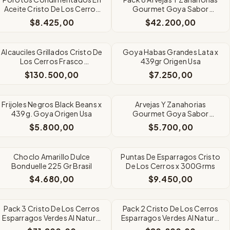
Aceite Cristo De Los Cerros
Gourmet Goya Sabor
X300 grs
Original x 425Grms
$8.425,00
$42.200,00
Alcauciles Grillados Cristo De
Goya Habas Grandes Lata x
Los Cerros Frasco
439gr Origen Usa
x2800/1800
$130.500,00
$7.250,00
Frijoles Negros Black Beans x
Arvejas Y Zanahorias
439g. Goya Origen Usa
Gourmet Goya Sabor
Original x 425Grms
$5.800,00
$5.700,00
SIN STOCK
SIN STOCK
Choclo Amarillo Dulce
Puntas De Esparragos Cristo
Bonduelle 225 Gr Brasil
De Los Cerros x 300Grms
$4.680,00
$9.450,00
SIN STOCK
SIN STOCK
Pack 3 Cristo De Los Cerros
Pack 2 Cristo De Los Cerros
Esparragos Verdes Al Natural
Esparragos Verdes Al Natural
X300gr
X300gr