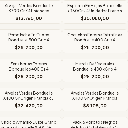
Arvejas Verdes Bonduelle
Espinaca En Hojas Bonduelle
X300 Gr X4 Unidades
x380Gr x 4 Unidades Francia
$12.760,00
$30.080,00
SIN STOCK
SIN STOCK
Remolacha En Cubos
Chauchas Enteras Extrafinas
Bonduelle 300 Gr. x 4
Bonduelle 400 Gr. x 4
Unidades Origen Francia
Unidades Francia
$28.200,00
$28.200,00
SIN STOCK
SIN STOCK
Zanahorias Enteras
Mezcla De Vegetales
Bonduelle x400 Gr 4
Bonduelle 400 xGr. x 4
Unidades Origen Francia
Unidades Francia
$28.200,00
$28.200,00
SIN STOCK
SIN STOCK
Arvejas Verdes Bonduelle
Arvejas Verdes Bonduelle
X400 Gr Origen Francia x 4
X400 Gr Origen Francia
Unidades
$32.420,00
$8.105,00
SIN STOCK
SIN STOCK
Choclo Amarillo Dulce Grano
Pack 6 Porotos Negros
Entero Bonduelle X300 Gr x4
Refritos Old El Paso 453g