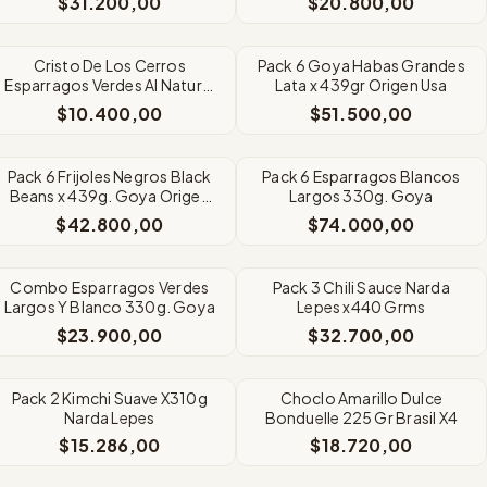
$31.200,00
$20.800,00
SIN STOCK
SIN STOCK
Cristo De Los Cerros
Pack 6 Goya Habas Grandes
Esparragos Verdes Al Natural
Lata x 439gr Origen Usa
X300gr
$10.400,00
$51.500,00
SIN STOCK
SIN STOCK
Pack 6 Frijoles Negros Black
Pack 6 Esparragos Blancos
Beans x 439g. Goya Origen
Largos 330g. Goya
Usa
$42.800,00
$74.000,00
SIN STOCK
SIN STOCK
Combo Esparragos Verdes
Pack 3 Chili Sauce Narda
Largos Y Blanco 330g. Goya
Lepes x440 Grms
$23.900,00
$32.700,00
SIN STOCK
SIN STOCK
Pack 2 Kimchi Suave X310g
Choclo Amarillo Dulce
Narda Lepes
Bonduelle 225 Gr Brasil X4
$15.286,00
$18.720,00
SIN STOCK
SIN STOCK