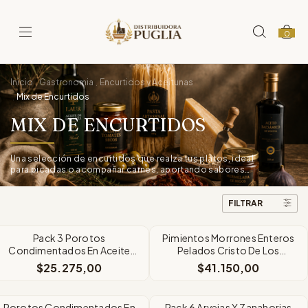
0
Inicio
Gastronomia
Encurtidos y Aceitunas
.
.
Mix de Encurtidos
.
MIX DE ENCURTIDOS
Una selección de encurtidos que realza tus platos, ideal
para picadas o acompañar carnes, aportando sabores
únicos y frescura.
FILTRAR
Pack 3 Porotos
Pimientos Morrones Enteros
Condimentados En Aceite
Pelados Cristo De Los
Cristo De Los Cerros X300
Cerros Latax2500
$25.275,00
$41.150,00
grs
Porotos Condimentados En
Pack 6 Arvejas Y Zanahorias