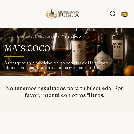
0
Inicio
Bebidas
Delicatessen
Mais Coco
.
.
.
MAIS COCO
Sumérgete en la suavidad de las bebidas de Mais Coco,
ideales para disfrutar en cualquier momento del día.
No tenemos resultados para tu búsqueda. Por
favor, intentá con otros filtros.