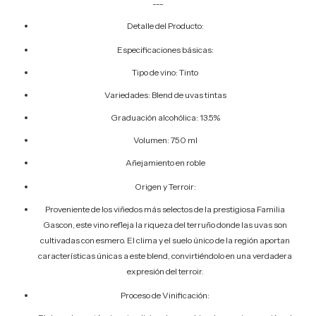
---
Detalle del Producto:
Especificaciones básicas:
Tipo de vino: Tinto
Variedades: Blend de uvas tintas
Graduación alcohólica: 13.5%
Volumen: 750 ml
Añejamiento en roble
Origen y Terroir:
Proveniente de los viñedos más selectos de la prestigiosa Familia
Gascon, este vino refleja la riqueza del terruño donde las uvas son
cultivadas con esmero. El clima y el suelo único de la región aportan
características únicas a este blend, convirtiéndolo en una verdadera
expresión del terroir.
Proceso de Vinificación: