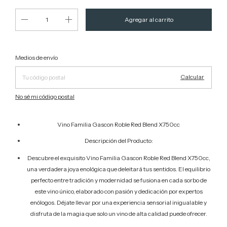
Cambiar CP
Entregas para el CP:
Medios de envío
Calcular
No sé mi código postal
Vino Familia Gascon Roble Red Blend X750cc
Descripción del Producto:
Descubre el exquisito Vino Familia Gascon Roble Red Blend X750cc,
una verdadera joya enológica que deleitará tus sentidos. El equilibrio
perfecto entre tradición y modernidad se fusiona en cada sorbo de
este vino único, elaborado con pasión y dedicación por expertos
enólogos. Déjate llevar por una experiencia sensorial inigualable y
disfruta de la magia que solo un vino de alta calidad puede ofrecer.