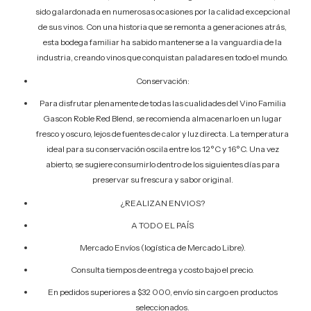
sido galardonada en numerosas ocasiones por la calidad excepcional
de sus vinos. Con una historia que se remonta a generaciones atrás,
esta bodega familiar ha sabido mantenerse a la vanguardia de la
industria, creando vinos que conquistan paladares en todo el mundo.
Conservación:
Para disfrutar plenamente de todas las cualidades del Vino Familia
Gascon Roble Red Blend, se recomienda almacenarlo en un lugar
fresco y oscuro, lejos de fuentes de calor y luz directa. La temperatura
ideal para su conservación oscila entre los 12°C y 16°C. Una vez
abierto, se sugiere consumirlo dentro de los siguientes días para
preservar su frescura y sabor original.
¿REALIZAN ENVIOS?
A TODO EL PAÍS
Mercado Envíos (logística de Mercado Libre).
Consulta tiempos de entrega y costo bajo el precio.
En pedidos superiores a $32 000, envío sin cargo en productos
seleccionados.