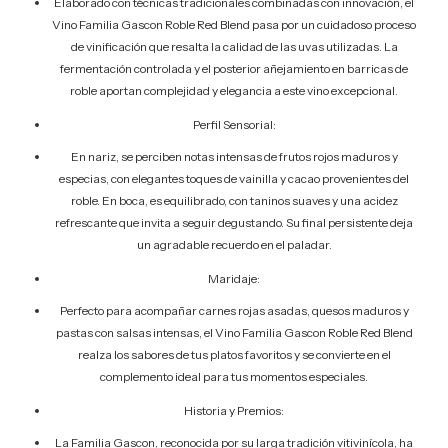
Elaborado con técnicas tradicionales combinadas con innovación, el
Vino Familia Gascon Roble Red Blend pasa por un cuidadoso proceso
de vinificación que resalta la calidad de las uvas utilizadas. La
fermentación controlada y el posterior añejamiento en barricas de
roble aportan complejidad y elegancia a este vino excepcional.
Perfil Sensorial:
En nariz, se perciben notas intensas de frutos rojos maduros y
especias, con elegantes toques de vainilla y cacao provenientes del
roble. En boca, es equilibrado, con taninos suaves y una acidez
refrescante que invita a seguir degustando. Su final persistente deja
un agradable recuerdo en el paladar.
Maridaje:
Perfecto para acompañar carnes rojas asadas, quesos maduros y
pastas con salsas intensas, el Vino Familia Gascon Roble Red Blend
realza los sabores de tus platos favoritos y se convierte en el
complemento ideal para tus momentos especiales.
Historia y Premios:
La Familia Gascon, reconocida por su larga tradición vitivinícola, ha