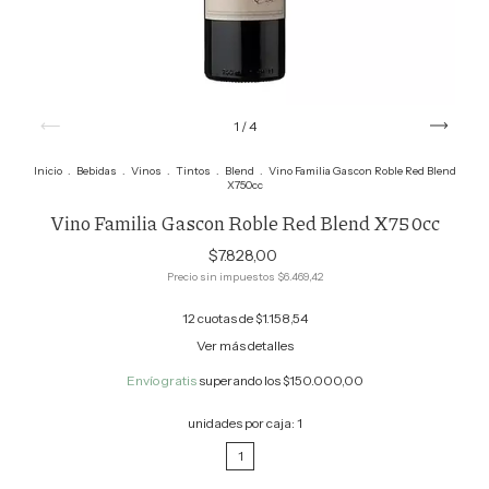
1
/
4
Inicio
.
Bebidas
.
Vinos
.
Tintos
.
Blend
.
Vino Familia Gascon Roble Red Blend
X750cc
Vino Familia Gascon Roble Red Blend X750cc
$7.828,00
Precio sin impuestos
$6.469,42
12
cuotas de
$1.158,54
Ver más detalles
Envío gratis
superando los
$150.000,00
unidades por caja:
1
1