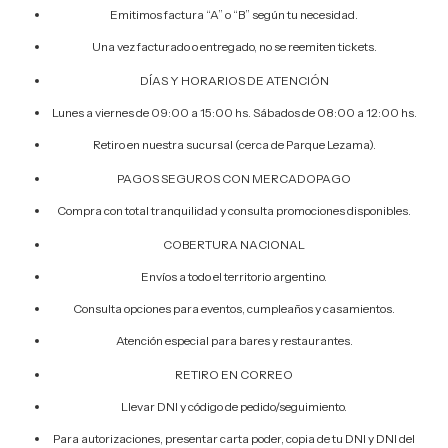
Emitimos factura “A” o “B” según tu necesidad.
Una vez facturado o entregado, no se reemiten tickets.
DÍAS Y HORARIOS DE ATENCIÓN
Lunes a viernes de 09:00 a 15:00 hs. Sábados de 08:00 a 12:00 hs.
Retiro en nuestra sucursal (cerca de Parque Lezama).
PAGOS SEGUROS CON MERCADOPAGO
Compra con total tranquilidad y consulta promociones disponibles.
COBERTURA NACIONAL
Envíos a todo el territorio argentino.
Consulta opciones para eventos, cumpleaños y casamientos.
Atención especial para bares y restaurantes.
RETIRO EN CORREO
Llevar DNI y código de pedido/seguimiento.
Para autorizaciones, presentar carta poder, copia de tu DNI y DNI del