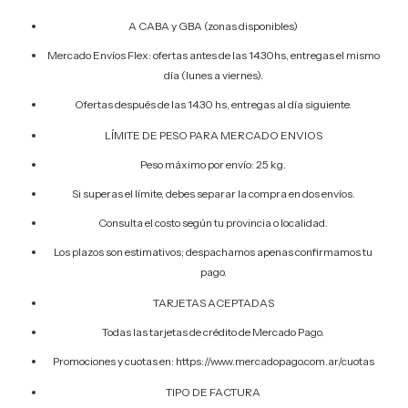
A CABA y GBA (zonas disponibles)
Mercado Envíos Flex: ofertas antes de las 14.30hs, entregas el mismo
día (lunes a viernes).
Ofertas después de las 14.30 hs, entregas al día siguiente.
LÍMITE DE PESO PARA MERCADO ENVIOS
Peso máximo por envío: 25 kg.
Si superas el límite, debes separar la compra en dos envíos.
Consulta el costo según tu provincia o localidad.
Los plazos son estimativos; despachamos apenas confirmamos tu
pago.
TARJETAS ACEPTADAS
Todas las tarjetas de crédito de Mercado Pago.
Promociones y cuotas en: https://www.mercadopago.com.ar/cuotas
TIPO DE FACTURA