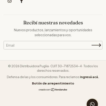
Recibí nuestras novedades
Nuevos productos, lanzamientos y oportunidades
seleccionadas para vos.
© 2026 Distribuidora Puglia · CUIT 30-71872534-4 · Todos los
derechos reservados.
Defensa de las y los consumidores. Para reclamos
ingresá acá.
Botón de arrepentimiento
CONSUL