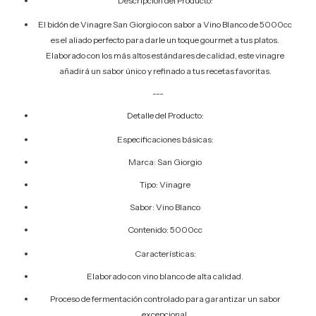
Descripción del Producto:
El bidón de Vinagre San Giorgio con sabor a Vino Blanco de 5000cc
es el aliado perfecto para darle un toque gourmet a tus platos.
Elaborado con los más altos estándares de calidad, este vinagre
añadirá un sabor único y refinado a tus recetas favoritas.
---
Detalle del Producto:
Especificaciones básicas:
Marca: San Giorgio
Tipo: Vinagre
Sabor: Vino Blanco
Contenido: 5000cc
Características:
Elaborado con vino blanco de alta calidad.
Proceso de fermentación controlado para garantizar un sabor
excepcional.