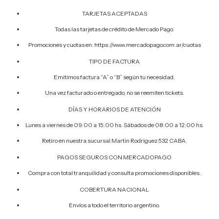
TARJETAS ACEPTADAS
Todas las tarjetas de crédito de Mercado Pago.
Promociones y cuotas en: https://www.mercadopago.com.ar/cuotas
TIPO DE FACTURA
Emitimos factura “A” o “B” según tu necesidad.
Una vez facturado o entregado, no se reemiten tickets.
DÍAS Y HORARIOS DE ATENCIÓN
Lunes a viernes de 09:00 a 15:00 hs. Sábados de 08:00 a 12:00 hs.
Retiro en nuestra sucursal Martin Rodriguez 532 CABA.
PAGOS SEGUROS CON MERCADOPAGO
Compra con total tranquilidad y consulta promociones disponibles.
COBERTURA NACIONAL
Envíos a todo el territorio argentino.