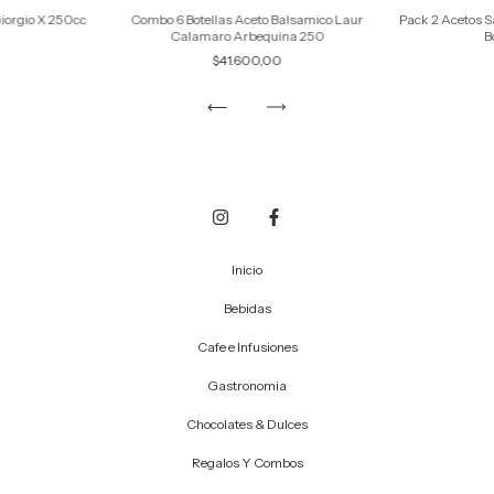
Giorgio X 250cc
Combo 6 Botellas Aceto Balsamico Laur
Pack 2 Acetos S
Calamaro Arbequina 250
B
$41.600,00
Inicio
Bebidas
Cafe e Infusiones
Gastronomia
Chocolates & Dulces
Regalos Y Combos