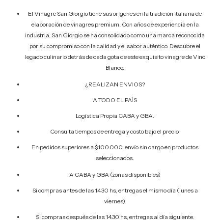
El Vinagre San Giorgio tiene sus orígenes en la tradición italiana de
elaboración de vinagres premium. Con años de experiencia en la
industria, San Giorgio se ha consolidado como una marca reconocida
por su compromiso con la calidad y el sabor auténtico. Descubre el
legado culinario detrás de cada gota de este exquisito vinagre de Vino
Blanco.
¿REALIZAN ENVIOS?
A TODO EL PAÍS
Logística Propia CABA y GBA.
Consulta tiempos de entrega y costo bajo el precio.
En pedidos superiores a $100.000, envío sin cargo en productos
seleccionados.
A CABA y GBA (zonas disponibles)
Si compras antes de las 14.30 hs, entregas el mismo día (lunes a
viernes).
Si compras después de las 14.30 hs, entregas al día siguiente.