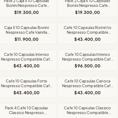
Pack 2 Caja X 10 Capsulas
Pack 2 Caja X 10 Capsulas
Bonini Nespresso Cafe
Bonini Nespresso Cafe
Vainilla Vaniglia
Cioccolato Chocolat
$19.300,00
$19.300,00
Caja X 10 Capsulas Bonini
Cafe 10 Capsulas Ristretto
Nespresso Cafe Vainilla
Nespresso Compatible
Vaniglia
Caffe Bonini x4 Unidades
$11.900,00
$43.400,00
Cafe 10 Capsulas Intenso
Cafe 10 Capsulas Intenso
Nespresso Compatible Cafe
Nespresso Compatible Cafe
Bonini x4 Unidades
Bonini X10
$43.400,00
$96.500,00
Cafe 10 Capsulas Forte
Cafe 10 Capsulas Carioca
Nespresso Compatible Cafe
Nespresso Compatible Cafe
Bonini X4 Unidades
Bonini X 4
$43.400,00
$43.400,00
Pack 4 Cafe 10 Capsulas
Cafe 10 Capsulas Classico
Classico Nespresso
Nespresso Compatible
Compatible Caffe Bonini
Caffe Bonini