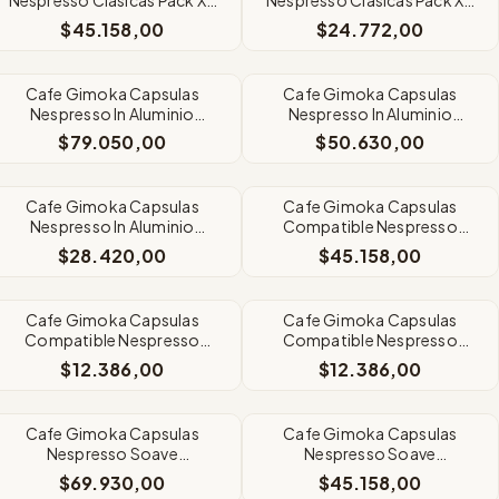
A Eleccion
A Eleccion
$45.158,00
$24.772,00
Cafe Gimoka Capsulas
Cafe Gimoka Capsulas
Nespresso In Aluminio
Nespresso In Aluminio
PackX5 A Eleccion
PackX3 A Eleccion
$79.050,00
$50.630,00
Cafe Gimoka Capsulas
Cafe Gimoka Capsulas
Nespresso In Aluminio
Compatible Nespresso
PackX2 A Eleccion
Vellutato Pack3X10
$28.420,00
$45.158,00
Cafe Gimoka Capsulas
Cafe Gimoka Capsulas
Compatible Nespresso
Compatible Nespresso
Vellutato X10
Lungo X10
$12.386,00
$12.386,00
Cafe Gimoka Capsulas
Cafe Gimoka Capsulas
Nespresso Soave
Nespresso Soave
Decaffeintato Pack 5X10
Decaffeintato Pack 3X10
$69.930,00
$45.158,00