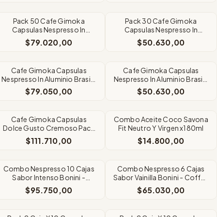
Pack 50 Cafe Gimoka
Pack 30 Cafe Gimoka
Capsulas Nespresso In
Capsulas Nespresso In
Aluminio Sublime X10
Aluminio Sublime X10
$79.020,00
$50.630,00
Cafe Gimoka Capsulas
Cafe Gimoka Capsulas
Nespresso In Aluminio Brasile
Nespresso In Aluminio Brasile
Pack 5X10
Pack 3X10
$79.050,00
$50.630,00
Cafe Gimoka Capsulas
Combo Aceite Coco Savona
Dolce Gusto Cremoso Pack
Fit Neutro Y Virgen x180ml
5 X16
$111.710,00
$14.800,00
Combo Nespresso 10 Cajas
Combo Nespresso 6 Cajas
Sabor Intenso Bonini -
Sabor Vainilla Bonini - Coffee
Coffee Break
Break
$95.750,00
$65.030,00