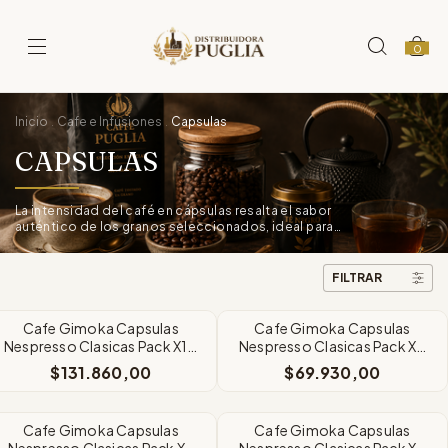
0
Inicio
Cafe e Infusiones
Capsulas
.
.
CAPSULAS
La intensidad del café en cápsulas resalta el sabor
auténtico de los granos seleccionados, ideal para
disfrutar en cada momento.
FILTRAR
Cafe Gimoka Capsulas
Cafe Gimoka Capsulas
Nespresso Clasicas Pack X10
Nespresso Clasicas Pack X5
A Eleccion
A Eleccion
$131.860,00
$69.930,00
Cafe Gimoka Capsulas
Cafe Gimoka Capsulas
Nespresso Clasicas Pack X3
Nespresso Clasicas Pack X2